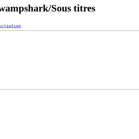
 Swampshark/Sous titres
scription